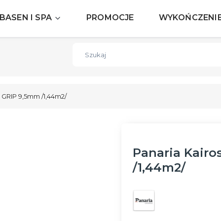
Darmowa dostawa już od 300zł
ZOBACZ
BASEN I SPA
PROMOCJE
WYKOŃCZENI
Darmowa dostawa już od 300zł
ZOBACZ
 GRIP 9,5mm /1,44m2/
Panaria Kair
/1,44m2/