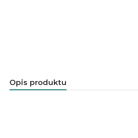
Opis produktu
1.44
Ilość m2 w kartonie
6
Ilość sztuk w opakowaniu
Drewno
Kategoria