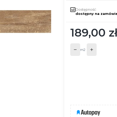
Dostępność:
dostępny na zamówie
189,00 z
Cena
m2