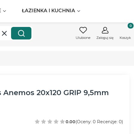
E
ŁAZIENKA I KUCHNIA
Produk
Wyczyść
Szukaj
Ulubione
Zaloguj się
Koszyk
os Anemos 20x120 GRIP 9,5mm
0.00
(Oceny: 0 Recenzje: 0)