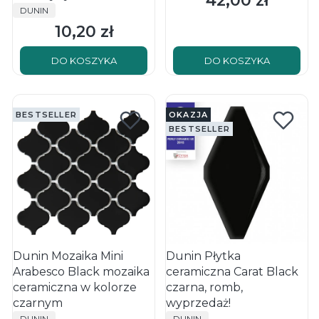
42,00 zł
PRODUCENT
DUNIN
10,20 zł
Cena
DO KOSZYKA
DO KOSZYKA
BESTSELLER
OKAZJA
BESTSELLER
Dunin Mozaika Mini
Dunin Płytka
Arabesco Black mozaika
ceramiczna Carat Black
ceramiczna w kolorze
czarna, romb,
czarnym
wyprzedaż!
PRODUCENT
PRODUCENT
DUNIN
DUNIN