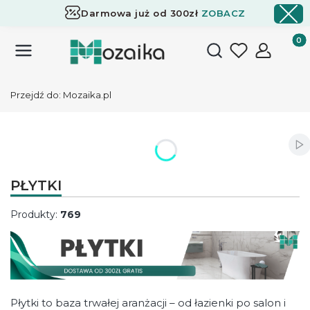
Darmowa już od 300zł
ZOBACZ
Dostawa już od 300zł
ZOBACZ
Produk
Otwórz wyszukiwark
Przejdź do:
Mozaika.pl
Wł
PŁYTKI
Produkty:
769
Płytki to baza trwałej aranżacji – od łazienki po salon i