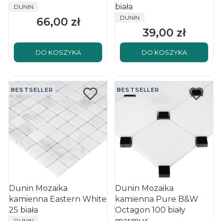
PRODUCENT
biała
DUNIN
PRODUCENT
DUNIN
66,00 zł
Cena
39,00 zł
Cena
DO KOSZYKA
DO KOSZYKA
BESTSELLER
BESTSELLER
Dunin Mozaika
Dunin Mozaika
kamienna Eastern White
kamienna Pure B&W
25 biała
Octagon 100 biały
PRODUCENT
marmur
DUNIN