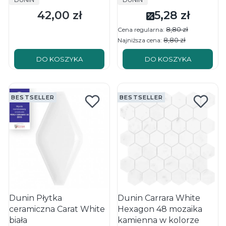
42,00 zł
5,28 zł
Cena
Cena promocyjna
8,80 zł
Cena regularna:
8,80 zł
Najniższa cena:
DO KOSZYKA
DO KOSZYKA
BESTSELLER
BESTSELLER
Dunin Płytka
Dunin Carrara White
ceramiczna Carat White
Hexagon 48 mozaika
biała
kamienna w kolorze