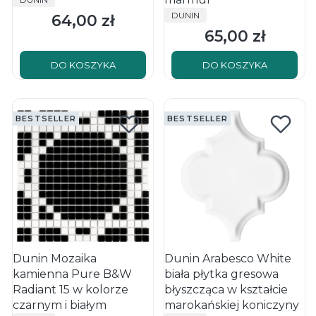
PRODUCENT
DUNIN
64,00 zł
Cena
65,00 zł
Cena
DO KOSZYKA
DO KOSZYKA
BESTSELLER
BESTSELLER
Dunin Mozaika
Dunin Arabesco White
kamienna Pure B&W
biała płytka gresowa
Radiant 15 w kolorze
błyszcząca w kształcie
czarnym i białym
marokańskiej koniczyny