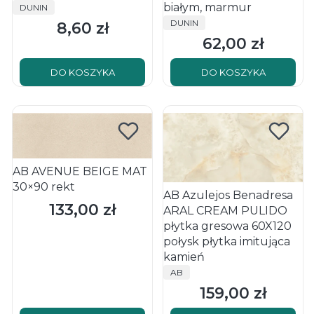
PRODUCENT
białym, marmur
DUNIN
PRODUCENT
DUNIN
8,60 zł
Cena
62,00 zł
Cena
DO KOSZYKA
DO KOSZYKA
AB AVENUE BEIGE MAT
30×90 rekt
AB Azulejos Benadresa
133,00 zł
Cena
ARAL CREAM PULIDO
płytka gresowa 60X120
połysk płytka imitująca
kamień
PRODUCENT
AB
159,00 zł
Cena