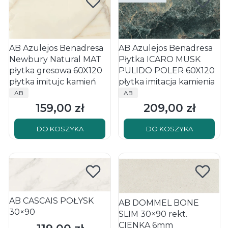
AB Azulejos Benadresa
AB Azulejos Benadresa
Newbury Natural MAT
Płytka ICARO MUSK
płytka gresowa 60X120
PULIDO POLER 60X120
płytka imitujc kamień
płytka imitacja kamienia
PRODUCENT
PRODUCENT
AB
AB
159,00 zł
209,00 zł
Cena
Cena
DO KOSZYKA
DO KOSZYKA
AB CASCAIS POŁYSK
AB DOMMEL BONE
30×90
SLIM 30×90 rekt.
CIENKA 6mm