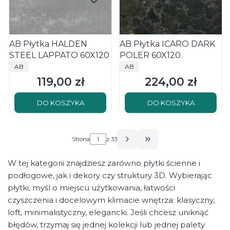
AB Płytka HALDEN
AB Płytka ICARO DARK
STEEL LAPPATO 60X120
POLER 60X120
PRODUCENT
PRODUCENT
AB
AB
119,00 zł
224,00 zł
Cena
Cena
DO KOSZYKA
DO KOSZYKA
Strona
z 33
Przejdź do ostatniej s
W tej kategorii znajdziesz zarówno płytki ścienne i
podłogowe, jak i dekory czy struktury 3D. Wybierając
płytki, myśl o miejscu użytkowania, łatwości
czyszczenia i docelowym klimacie wnętrza: klasyczny,
loft, minimalistyczny, elegancki. Jeśli chcesz uniknąć
błędów, trzymaj się jednej kolekcji lub jednej palety