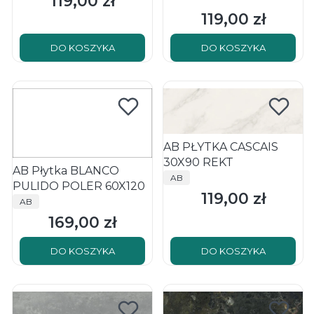
119,00 zł
Cena
119,00 zł
Cena
DO KOSZYKA
DO KOSZYKA
AB PŁYTKA CASCAIS
30X90 REKT
AB Płytka BLANCO
PRODUCENT
AB
PULIDO POLER 60X120
119,00 zł
Cena
PRODUCENT
AB
169,00 zł
Cena
DO KOSZYKA
DO KOSZYKA