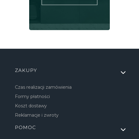
Linki w stopce
ZAKUPY
Czas realizacji zamówienia
Formy płatności
Koszt dostawy
Reklamacje i zwroty
POMOC