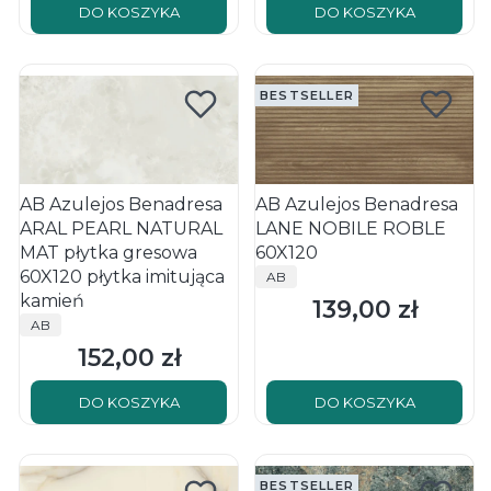
DO KOSZYKA
DO KOSZYKA
BESTSELLER
AB Azulejos Benadresa
AB Azulejos Benadresa
ARAL PEARL NATURAL
LANE NOBILE ROBLE
MAT płytka gresowa
60X120
PRODUCENT
60X120 płytka imitująca
AB
kamień
139,00 zł
Cena
PRODUCENT
AB
152,00 zł
Cena
DO KOSZYKA
DO KOSZYKA
BESTSELLER