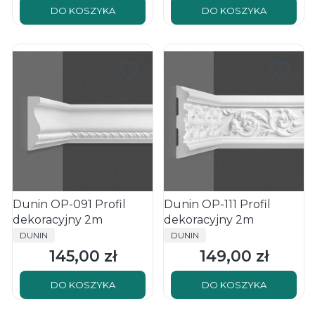
DO KOSZYKA
DO KOSZYKA
Dunin OP-091 Profil
Dunin OP-111 Profil
dekoracyjny 2m
dekoracyjny 2m
PRODUCENT
PRODUCENT
DUNIN
DUNIN
145,00 zł
149,00 zł
Cena
Cena
DO KOSZYKA
DO KOSZYKA