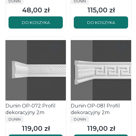
DUNIN
DUNIN
48,00 zł
115,00 zł
Cena
Cena
DO KOSZYKA
DO KOSZYKA
Dunin OP-072 Profil
Dunin OP-081 Profil
dekoracyjny 2m
dekoracyjny 2m
PRODUCENT
PRODUCENT
DUNIN
DUNIN
119,00 zł
119,00 zł
Cena
Cena