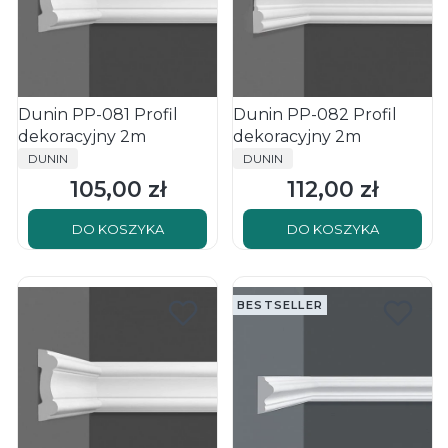
Dunin PP-081 Profil
Dunin PP-082 Profil
dekoracyjny 2m
dekoracyjny 2m
PRODUCENT
PRODUCENT
DUNIN
DUNIN
105,00 zł
112,00 zł
Cena
Cena
DO KOSZYKA
DO KOSZYKA
BESTSELLER