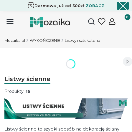
Darmowa już od 300zł
ZOBACZ
Dostawa już od 300zł
ZOBACZ
Produk
Otwórz wyszukiwark
Mozaika.pl
WYKOŃCZENIE
Listwy i sztukateria
Wł
Listwy ścienne
Produkty:
16
Listwy ścienne to szybki sposób na dekorację ściany