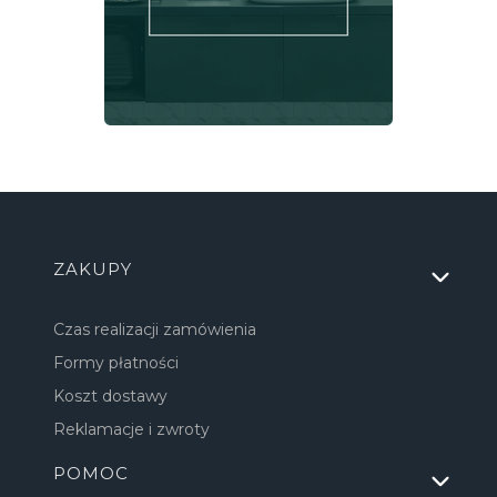
Linki w stopce
ZAKUPY
Czas realizacji zamówienia
Formy płatności
Koszt dostawy
Reklamacje i zwroty
POMOC