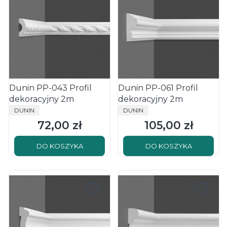
Dunin PP-043 Profil
Dunin PP-061 Profil
dekoracyjny 2m
dekoracyjny 2m
PRODUCENT
PRODUCENT
DUNIN
DUNIN
72,00 zł
105,00 zł
Cena
Cena
DO KOSZYKA
DO KOSZYKA