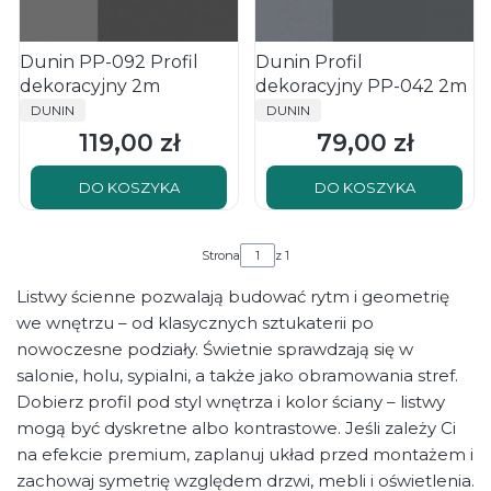
Dunin PP-092 Profil
Dunin Profil
dekoracyjny 2m
dekoracyjny PP-042 2m
PRODUCENT
PRODUCENT
DUNIN
DUNIN
119,00 zł
79,00 zł
Cena
Cena
DO KOSZYKA
DO KOSZYKA
Strona
z 1
Listwy ścienne pozwalają budować rytm i geometrię
we wnętrzu – od klasycznych sztukaterii po
nowoczesne podziały. Świetnie sprawdzają się w
salonie, holu, sypialni, a także jako obramowania stref.
Dobierz profil pod styl wnętrza i kolor ściany – listwy
mogą być dyskretne albo kontrastowe. Jeśli zależy Ci
na efekcie premium, zaplanuj układ przed montażem i
zachowaj symetrię względem drzwi, mebli i oświetlenia.