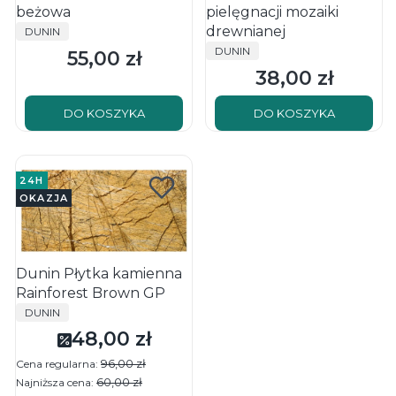
beżowa
pielęgnacji mozaiki
PRODUCENT
drewnianej
DUNIN
PRODUCENT
DUNIN
55,00 zł
Cena
38,00 zł
Cena
DO KOSZYKA
DO KOSZYKA
24H
OKAZJA
Dunin Płytka kamienna
Rainforest Brown GP
PRODUCENT
DUNIN
48,00 zł
Cena promocyjna
96,00 zł
Cena regularna:
60,00 zł
Najniższa cena: