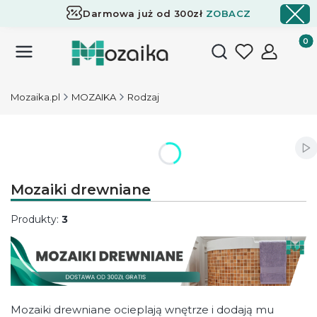
Darmowa już od 300zł
ZOBACZ
Dostawa już od 300zł
ZOBACZ
Produk
Otwórz wyszukiwark
Mozaika.pl
MOZAIKA
Rodzaj
Wł
Mozaiki drewniane
Produkty:
3
Mozaiki drewniane ocieplają wnętrze i dodają mu