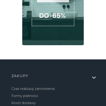
Linki w stopce
ZAKUPY
Czas realizacji zamówienia
Formy płatności
Koszt dostawy