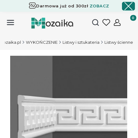
Darmowa już od 300zł
ZOBACZ
Dostawa już od 300zł
ZOBACZ
Produk
Otwórz wyszukiwark
Mozaika.pl
WYKOŃCZENIE
Listwy i sztukateria
Listwy ścienne