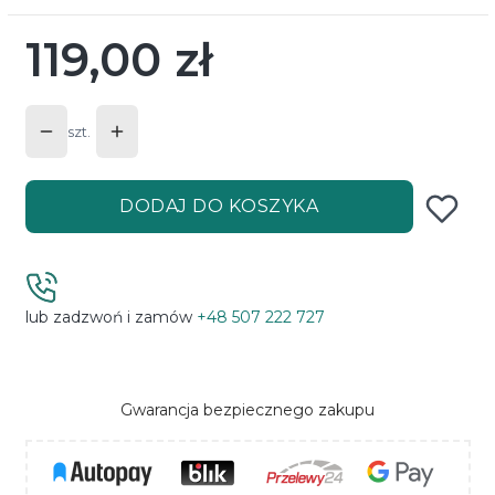
119,00 zł
Cena
szt.
DODAJ DO KOSZYKA
lub zadzwoń i zamów
+48 507 222 727
Gwarancja bezpiecznego zakupu