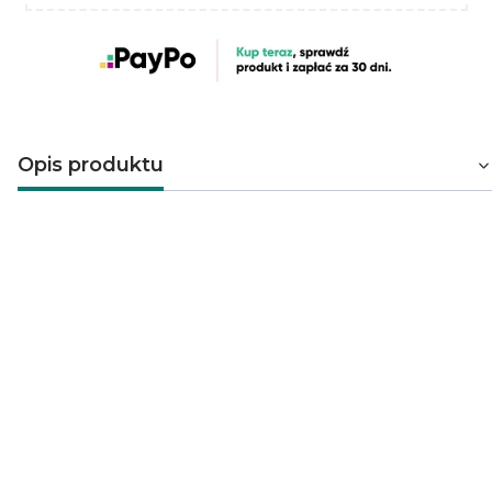
Opis produktu
Podana cena dotyczy 1 m.b. Listwy sprzedawane są
po 2 m.b.
Dzięki wyjątkowej listwie ściennej OP-081 można tworzyć
eleganckie sztukaterie na ścianach i sufitach. Podkreśli
wysmakowany styl wnętrza i nada mu elegancji. Listwa
dekoracyjna z ornamentem OP-081 wykonana z wysokiej
jakości, twardego poliuretanu jest lekka, łatwa w
montażu i odporna na wilgoć i uszkodzenia.
Pomalowana farbą podkładową.