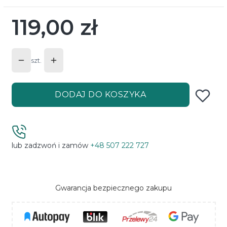
119,00 zł
Cena
szt.
DODAJ DO KOSZYKA
lub zadzwoń i zamów
+48 507 222 727
Gwarancja bezpiecznego zakupu