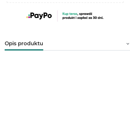
Opis produktu
COM-091 listwa sufitowa stanowi funkcjonalny i
estetyczny element wykończenia wnętrz. W elegancki
sposób maskuje niedoskonałości łączenia sufitu ze
ścianą. Listwa COM-091 wykonana z wysokiej jakości,
twardego poliuretanu jest lekka, łatwa w montażu i
odporna na wilgoć i uszkodzenia. Pomalowana farbą
podkładową.
można pomalować na dowolny kolor
poliuretanowa
łatwa w montażu