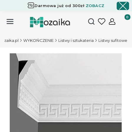
Darmowa już od 300zł
ZOBACZ
Dostawa już od 300zł
ZOBACZ
Produk
Otwórz wyszukiwark
ozaika.pl
WYKOŃCZENIE
Listwy i sztukateria
Listwy sufitowe