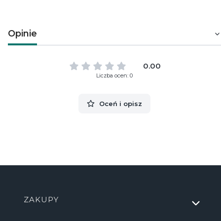
Opinie
0.00
Liczba ocen: 0
Oceń i opisz
Linki w stopce
ZAKUPY