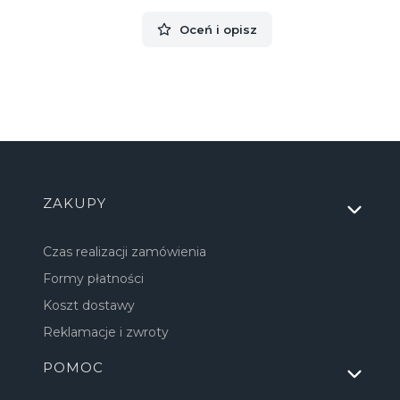
Oceń i opisz
Linki w stopce
ZAKUPY
Czas realizacji zamówienia
Formy płatności
Koszt dostawy
Reklamacje i zwroty
POMOC