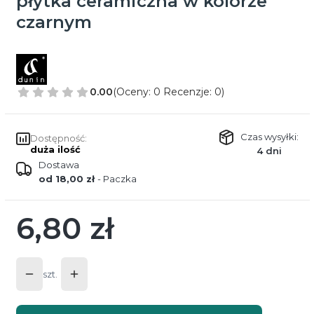
płytka ceramiczna w kolorze
czarnym
0.00
(Oceny: 0 Recenzje: 0)
Czas wysyłki:
Dostępność:
duża ilość
4 dni
Dostawa
od 18,00 zł
- Paczka
6,80 zł
Cena
szt.