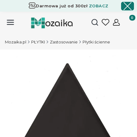
Darmowa już od 300zł
ZOBACZ
Dostawa już od 300zł
ZOBACZ
Produk
Otwórz wyszukiwark
Mozaika.pl
PŁYTKI
Zastosowanie
Płytki ścienne