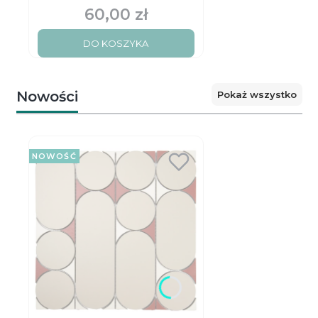
Black matt
60,00 zł
Cena
DO KOSZYKA
Nowości
Pokaż wszystko
NOWOŚĆ