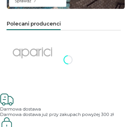
Sprawdź
Polecani producenci
Naciśnij Enter lub spację, aby otworzyć stronę.
Naciśnij Enter lub spację, aby otworzyć stronę.
Darmowa dostawa
Darmowa dostawa już przy zakupach powyżej 300 zł