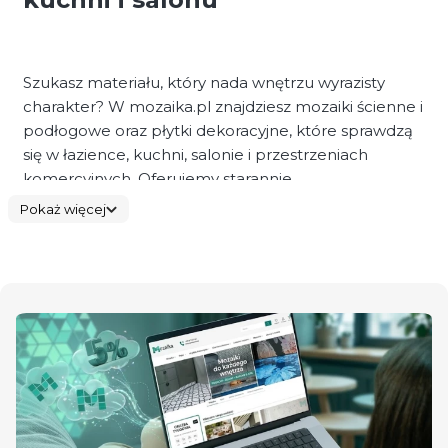
Szukasz materiału, który nada wnętrzu wyrazisty
charakter? W mozaika.pl znajdziesz mozaiki ścienne i
podłogowe oraz płytki dekoracyjne, które sprawdzą
się w łazience, kuchni, salonie i przestrzeniach
komercyjnych. Oferujemy starannie
wyselekcjonowane kolekcje łączące design z
Pokaż więcej
trwałością.
W naszej ofercie dostępne są mozaiki do łazienki,
mozaiki do kuchni, mozaiki pod prysznic, a także
modele przeznaczone na podłogę. To rozwiązania
odporne na wilgoć, łatwe w utrzymaniu i
dopracowane technologicznie.
Mozaiki do łazienki i pod prysznic