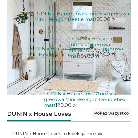
DUNIN x House Loves mozaika gresowa
Mini Hexagon Beetle matt
60,00 zł
DUNIN x House Loves
mozaika gresowa
DUNIN x House Loves mozaika gresowa
Star&Cross White
Mini Hexagon Stripe 5.C matt
62,00 zł
matt
64,00 zł
DUNIN x House Loves mozaika
gresowa Mini Hexagon Doublehex
matt
120,00 zł
Pokaż wszystko
DUNIN x House Loves
DUNIN x House Loves to kolekcja mozaik