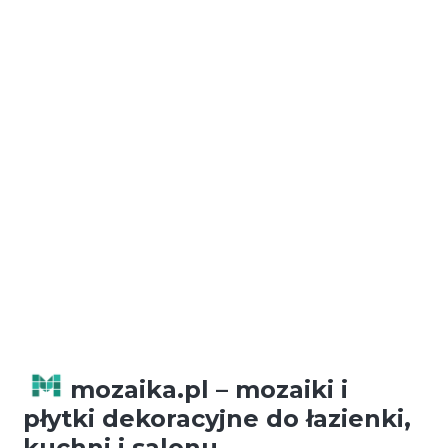
Darmowa dostawa
Darmowa dostawa przy zakupach powyżej
300 zł.
Możliwość płatności za pobraniem.
mozaika.pl – mozaiki i
płytki dekoracyjne do łazienki,
kuchni i salonu