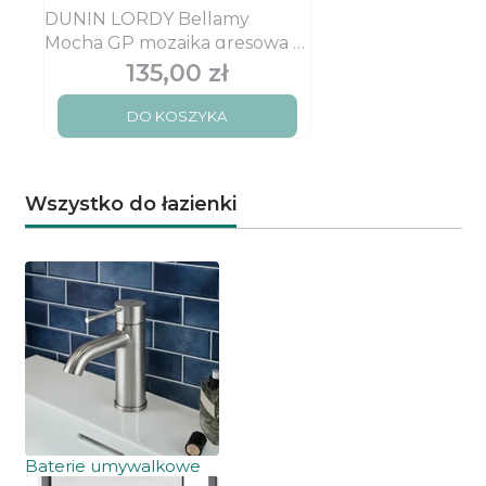
DUNIN LORDY Bellamy
Mocha GP mozaika gresowa w
kolorze bordo kawowym i
135,00 zł
Cena
ecru
DO KOSZYKA
Wszystko do łazienki
Baterie umywalkowe