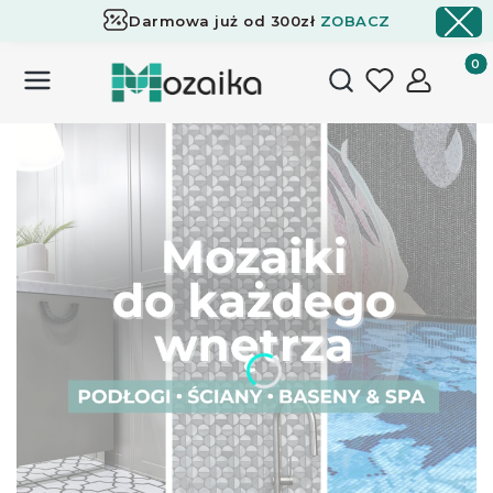
Darmowa już od 300zł
ZOBACZ
Dostawa już od 300zł
ZOBACZ
Produk
Otwórz wyszukiwark