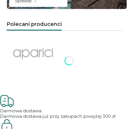
Sprawdź
Polecani producenci
Naciśnij Enter lub spację, aby otworzyć stronę.
Naciśnij Enter lub spację, aby otworzyć stronę.
Darmowa dostawa
Darmowa dostawa już przy zakupach powyżej 300 zł