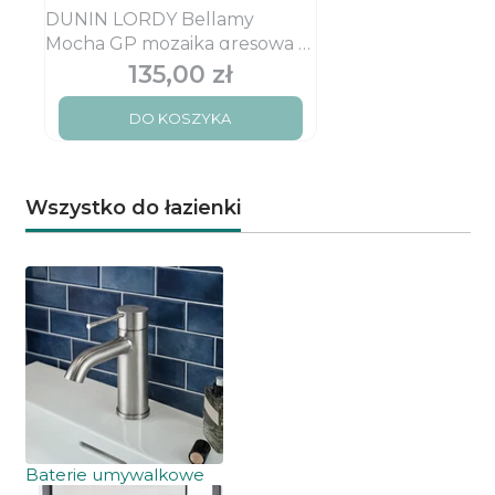
DUNIN LORDY Bellamy
Mocha GP mozaika gresowa w
kolorze bordo kawowym i
135,00 zł
Cena
ecru
DO KOSZYKA
Wszystko do łazienki
Baterie umywalkowe