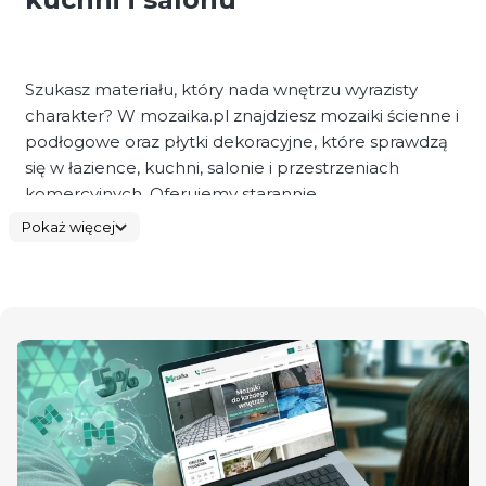
Szukasz materiału, który nada wnętrzu wyrazisty
charakter? W mozaika.pl znajdziesz mozaiki ścienne i
podłogowe oraz płytki dekoracyjne, które sprawdzą
się w łazience, kuchni, salonie i przestrzeniach
komercyjnych. Oferujemy starannie
wyselekcjonowane kolekcje łączące design z
Pokaż więcej
trwałością.
W naszej ofercie dostępne są mozaiki do łazienki,
mozaiki do kuchni, mozaiki pod prysznic, a także
modele przeznaczone na podłogę. To rozwiązania
odporne na wilgoć, łatwe w utrzymaniu i
dopracowane technologicznie.
Mozaiki do łazienki i pod prysznic