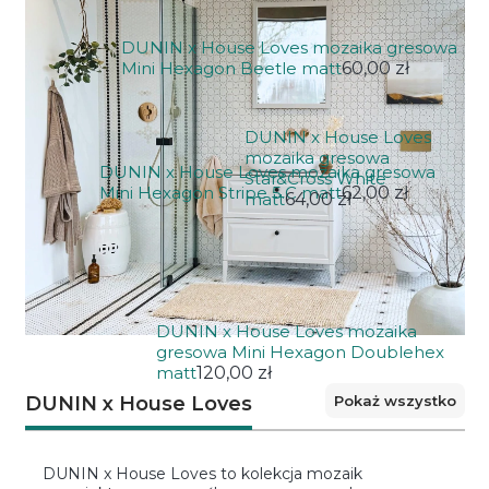
DUNIN x House Loves mozaika gresowa
Mini Hexagon Beetle matt
60,00 zł
DUNIN x House Loves
mozaika gresowa
DUNIN x House Loves mozaika gresowa
Star&Cross White
Mini Hexagon Stripe 5.C matt
62,00 zł
matt
64,00 zł
DUNIN x House Loves mozaika
gresowa Mini Hexagon Doublehex
matt
120,00 zł
Pokaż wszystko
DUNIN x House Loves
DUNIN x House Loves to kolekcja mozaik