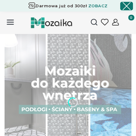
Darmowa już od 300zł
ZOBACZ
Dostawa już od 300zł
ZOBACZ
Produk
Otwórz wyszukiwark