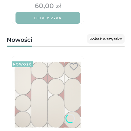
Black matt
60,00 zł
Cena
DO KOSZYKA
Nowości
Pokaż wszystko
NOWOŚĆ