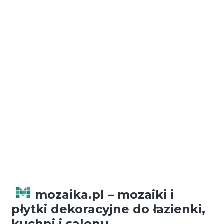
Darmowa dostawa
Darmowa dostawa przy zakupach powyżej
300 zł.
Możliwość płatności za pobraniem.
mozaika.pl – mozaiki i
płytki dekoracyjne do łazienki,
kuchni i salonu