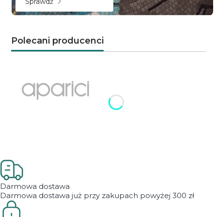
Sprawdź
Polecani producenci
Naciśnij Enter lub spację, aby otworzyć stronę.
Naciśnij Enter lub spację, aby otworzyć stronę.
Darmowa dostawa
Darmowa dostawa już przy zakupach powyżej 300 zł