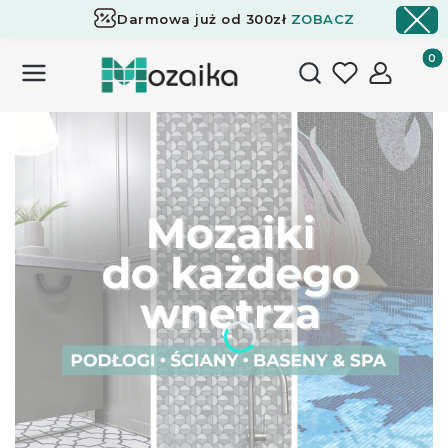
Darmowa już od 300zł
ZOBACZ
Dostawa już od 300zł
ZOBACZ
Produk
Otwórz wyszukiwark