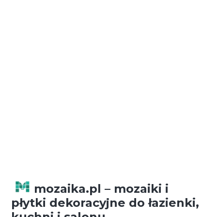
Darmowa dostawa
Darmowa dostawa przy zakupach powyżej
300 zł.
Możliwość płatności za pobraniem.
mozaika.pl – mozaiki i
płytki dekoracyjne do łazienki,
kuchni i salonu