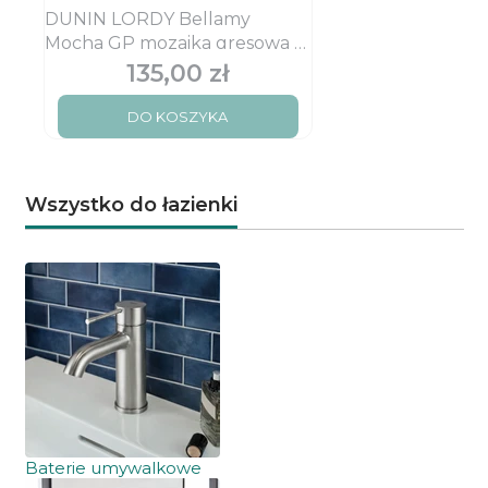
DUNIN LORDY Bellamy
Mocha GP mozaika gresowa w
kolorze bordo kawowym i
135,00 zł
Cena
ecru
DO KOSZYKA
Wszystko do łazienki
Baterie umywalkowe