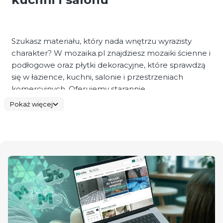
Szukasz materiału, który nada wnętrzu wyrazisty
charakter? W mozaika.pl znajdziesz mozaiki ścienne i
podłogowe oraz płytki dekoracyjne, które sprawdzą
się w łazience, kuchni, salonie i przestrzeniach
komercyjnych. Oferujemy starannie
wyselekcjonowane kolekcje łączące design z
Pokaż więcej
trwałością.
W naszej ofercie dostępne są mozaiki do łazienki,
mozaiki do kuchni, mozaiki pod prysznic, a także
modele przeznaczone na podłogę. To rozwiązania
odporne na wilgoć, łatwe w utrzymaniu i
dopracowane technologicznie.
Mozaiki do łazienki i pod prysznic