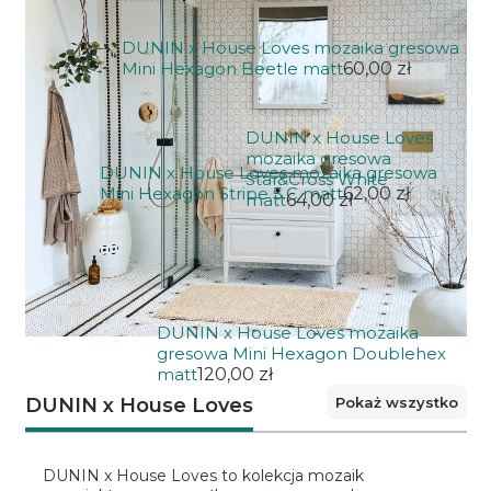
DUNIN x House Loves mozaika gresowa
Mini Hexagon Beetle matt
60,00 zł
DUNIN x House Loves
mozaika gresowa
DUNIN x House Loves mozaika gresowa
Star&Cross White
Mini Hexagon Stripe 5.C matt
62,00 zł
matt
64,00 zł
DUNIN x House Loves mozaika
gresowa Mini Hexagon Doublehex
matt
120,00 zł
Pokaż wszystko
DUNIN x House Loves
DUNIN x House Loves to kolekcja mozaik