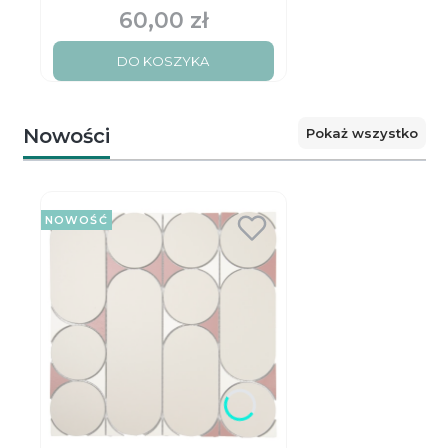
Black matt
60,00 zł
Cena
DO KOSZYKA
Nowości
Pokaż wszystko
NOWOŚĆ